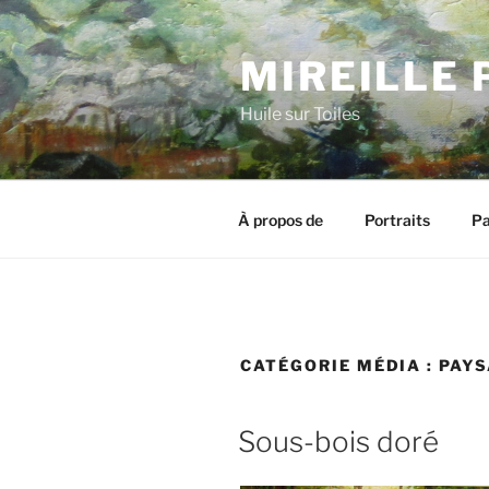
Aller
au
MIREILLE 
contenu
principal
Huile sur Toiles
À propos de
Portraits
Pa
CATÉGORIE MÉDIA :
PAY
Sous-bois doré